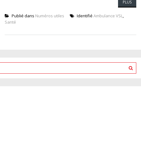
PLUS
Publié dans
Numéros utiles
Identifié
Ambulance VSL
,
Santé